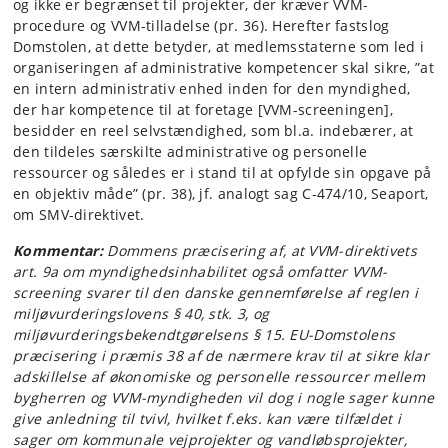
og ikke er begrænset til projekter, der kræver VVM-
procedure og VVM-tilladelse (pr. 36). Herefter fastslog
Domstolen, at dette betyder, at medlemsstaterne som led i
organiseringen af administrative kompetencer skal sikre, ”at
en intern administrativ enhed inden for den myndighed,
der har kompetence til at foretage [VVM-screeningen],
besidder en reel selvstændighed, som bl.a. indebærer, at
den tildeles særskilte administrative og personelle
ressourcer og således er i stand til at opfylde sin opgave på
en objektiv måde” (pr. 38), jf. analogt sag C-474/10, Seaport,
om SMV-direktivet.
Kommentar:
Dommens præcisering af, at VVM-direktivets
art. 9a om myndighedsinhabilitet også omfatter VVM-
screening svarer til den danske gennemførelse af reglen i
miljøvurderingslovens § 40, stk. 3, og
miljøvurderingsbekendtgørelsens § 15. EU-Domstolens
præcisering i præmis 38 af de nærmere krav til at sikre klar
adskillelse af økonomiske og personelle ressourcer mellem
bygherren og VVM-myndigheden vil dog i nogle sager kunne
give anledning til tvivl, hvilket f.eks. kan være tilfældet i
sager om kommunale vejprojekter og vandløbsprojekter,