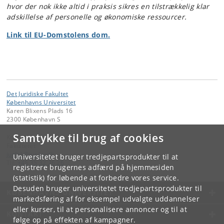
hvor der nok ikke altid i praksis sikres en tilstrækkelig klar
adskillelse af personelle og økonomiske ressourcer.
Link til EU-Domstolens dom.
Det Juridiske Fakultet
Københavns Universitet
Karen Blixens Plads 16
2300 København S
Samtykke til brug af cookies
Kontakt:
Fakultetet
jurfak
@
jur
.
ku
.
dk
Universitetet bruger tredjepartsprodukter til at
Tlf:
+45 35 32 26 26
registrere brugernes adfærd på hjemmesiden
(statistik) for løbende at forbedre vores service.
Desuden bruger universitetet tredjepartsprodukter til
KØBENHAVNS UNIVERSITET
markedsføring af for eksempel udvalgte uddannelser
eller kurser, til at personalisere annoncer og til at
KONTAKT
følge op på effekten af kampagner.