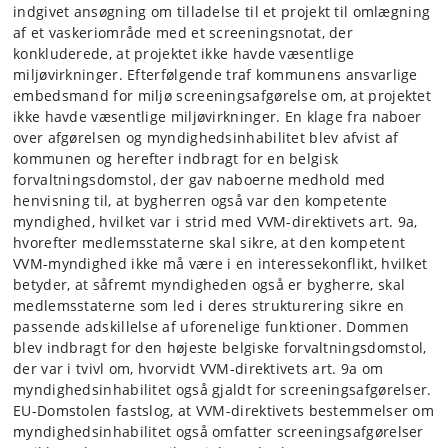
indgivet ansøgning om tilladelse til et projekt til omlægning
af et vaskeriområde med et screeningsnotat, der
konkluderede, at projektet ikke havde væsentlige
miljøvirkninger. Efterfølgende traf kommunens ansvarlige
embedsmand for miljø screeningsafgørelse om, at projektet
ikke havde væsentlige miljøvirkninger. En klage fra naboer
over afgørelsen og myndighedsinhabilitet blev afvist af
kommunen og herefter indbragt for en belgisk
forvaltningsdomstol, der gav naboerne medhold med
henvisning til, at bygherren også var den kompetente
myndighed, hvilket var i strid med VVM-direktivets art. 9a,
hvorefter medlemsstaterne skal sikre, at den kompetent
VVM-myndighed ikke må være i en interessekonflikt, hvilket
betyder, at såfremt myndigheden også er bygherre, skal
medlemsstaterne som led i deres strukturering sikre en
passende adskillelse af uforenelige funktioner. Dommen
blev indbragt for den højeste belgiske forvaltningsdomstol,
der var i tvivl om, hvorvidt VVM-direktivets art. 9a om
myndighedsinhabilitet også gjaldt for screeningsafgørelser.
EU-Domstolen fastslog, at VVM-direktivets bestemmelser om
myndighedsinhabilitet også omfatter screeningsafgørelser