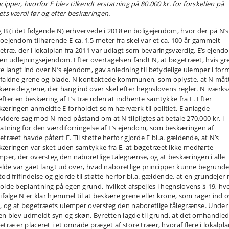
cipper, hvorfor E blev tilkendt erstatning på 80.000 kr. for forskellen på
ets værdi før og efter beskæringen.
g B (i det følgende N) erhvervede i 2018 en boligejendom, hvor der på N’s
oejendom tilhørende E ca. 1,5 meter fra skel var et ca. 100 år gammelt
etræ, der i lokalplan fra 2011 var udlagt som bevaringsværdig. E’s ejend
 en udlejningsejendom. Efter overtagelsen fandt N, at bøgetræet, hvis gr
te langt ind over N’s ejendom, gav anledning til betydelige ulemper i form
faldne grene og blade. N kontaktede kommunen, som oplyste, at N måt
kære de grene, der hang ind over skel efter hegnslovens regler. N iværks
efter en beskæring af E’s træ uden at indhente samtykke fra E. Efter
kæringen anmeldte E forholdet som hærværk til politiet. E anlagde
videre sag mod N med påstand om at N tilpligtes at betale 270.000 kr. i
tatning for den værdiforringelse af E’s ejendom, som beskæringen af
etræet havde påført E. Til støtte herfor gjorde E bl.a. gældende, at N’s
kæringen var sket uden samtykke fra E, at bøgetræet ikke medførte
mper, der oversteg den naboretlige tålegrænse, og at beskæringen i alle
fælde var gået langt ud over, hvad naboretlige principper kunne begrunde
tod frifindelse og gjorde til støtte herfor bl.a. gældende, at en grundejer
olde beplantning på egen grund, hvilket afspejles i hegnslovens § 19, hv
 ifølge N er klar hjemmel til at beskære grene eller krone, som rager ind 
l, og at bøgetræets ulemper oversteg den naboretlige tålegrænse. Under
en blev udmeldt syn og skøn. Byretten lagde til grund, at det omhandle
etræ er placeret i et område præget af store træer, hvoraf flere i lokalpl