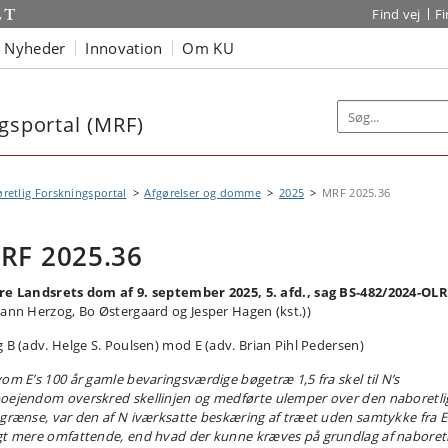
Find vej
F
Nyheder
Innovation
Om KU
ngsportal (MRF)
øretlig Forskningsportal
Afgørelser og domme
2025
MRF 2025.36
RF 2025.36
re Landsrets dom af 9. september 2025, 5. afd., sag BS-482/2024-OLR
hann Herzog, Bo Østergaard og Jesper Hagen (kst.))
g B (adv. Helge S. Poulsen) mod E (adv. Brian Pihl Pedersen)
vom E’s 100 år gamle bevaringsværdige bøgetræ 1,5 fra skel til N’s
oejendom overskred skellinjen og medførte ulemper over den naboretli
egrænse, var den af N iværksatte beskæring af træet uden samtykke fra E
gt mere omfattende, end hvad der kunne kræves på grundlag af naboretl