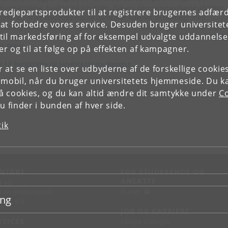
loverskridelse, hvilket må tiltrædes. Det er i den sammenhæng uheldigt, 
tredjepartsprodukter til at registrere brugernes adfæ
munen tilsyneladende havde opfordret naboen til selvtægt med
e at forbedre vores service. Desuden bruger universitet
isning til hegnslovens regler, hvilket kan forklare, at politiet efter sagen
il markedsføring af for eksempel udvalgte uddannelser e
ysninger ikke har rejst straffesag for hærværk, som det f.eks. skete i
MRF
2.168 V
.
r og til at følge op på effekten af kampagner.
k til byrettens og landsrettens domme.
or at se en liste over udbyderne af de forskellige cooki
 mobil, når du bruger universitetets hjemmeside. Du k
slå cookies, og du kan altid ændre dit samtykke under
Co
 finder i bunden af hver side.
tik
NTAKT
FOR STUDERENDE OG
ANSATTE
d vej
KUnet
d en medarbejder
ing
takt KU
JOB OG KARRIERE
RVICES
Ledige stillinger