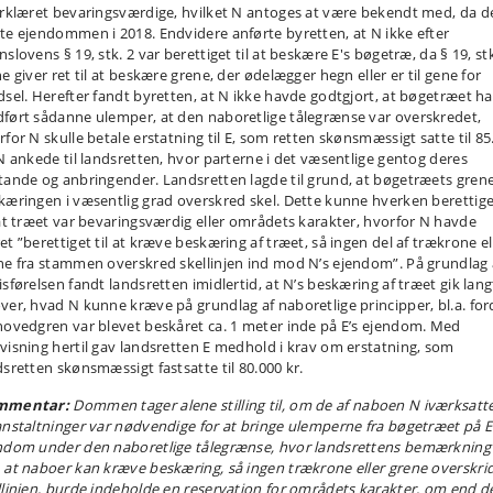
erklæret bevaringsværdige, hvilket N antoges at være bekendt med, da d
te ejendommen i 2018. Endvidere anførte byretten, at N ikke efter
slovens § 19, stk. 2 var berettiget til at beskære E's bøgetræ, da § 19, stk
e giver ret til at beskære grene, der ødelægger hegn eller er til gene for
dsel. Herefter fandt byretten, at N ikke havde godtgjort, at bøgetræet h
ført sådanne ulemper, at den naboretlige tålegrænse var overskredet,
rfor N skulle betale erstatning til E, som retten skønsmæssigt satte til 85
 N ankede til landsretten, hvor parterne i det væsentlige gentog deres
tande og anbringender. Landsretten lagde til grund, at bøgetræets grene
kæringen i væsentlig grad overskred skel. Dette kunne hverken berettig
 at træet var bevaringsværdig eller områdets karakter, hvorfor N havde
et ”berettiget til at kræve beskæring af træet, så ingen del af trækrone el
ne fra stammen overskred skellinjen ind mod N’s ejendom”. På grundlag 
isførelsen fandt landsretten imidlertid, at N’s beskæring af træet gik lang
ver, hvad N kunne kræve på grundlag af naboretlige principper, bl.a. for
hovedgren var blevet beskåret ca. 1 meter inde på E’s ejendom. Med
visning hertil gav landsretten E medhold i krav om erstatning, som
dsretten skønsmæssigt fastsatte til 80.000 kr.
mmentar:
Dommen tager alene stilling til, om de af naboen N iværksatt
anstaltninger var nødvendige for at bringe ulemperne fra bøgetræet på E
ndom under den naboretlige tålegrænse, hvor landsrettens bemærkning
 at naboer kan kræve beskæring, så ingen trækrone eller grene overskri
llinjen, burde indeholde en reservation for områdets karakter, om end d