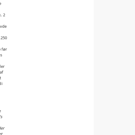
e
. 2
avde
.250
 før
es
ler
af
t
di
e
’s
der
et