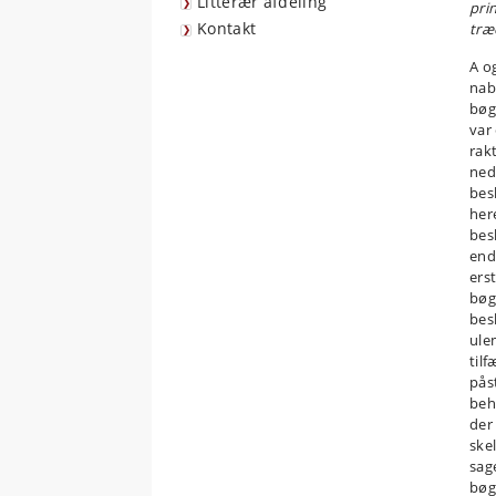
Litterær afdeling
prin
Kontakt
træ
A o
nab
bøg
var
rak
ned
bes
her
bes
end
ers
bøg
bes
ule
til
pås
beh
der
ske
sag
bøg