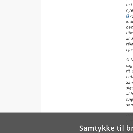
må 
nye
Ø
o
ind
bep
tål
af 
tål
ejen
Sel
sag
til
nab
Sam
sig
af 
ful
som
Byr
heg
Samtykke til b
for
gre