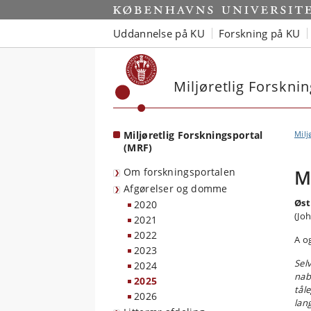
Start
Uddannelse på KU
Forskning på KU
Miljøretlig Forskni
Miljøretlig Forskningsportal
Milj
(MRF)
Om forskningsportalen
M
Afgørelser og domme
Øst
2020
(Jo
2021
2022
A o
2023
Sel
2024
nab
2025
tål
2026
lan