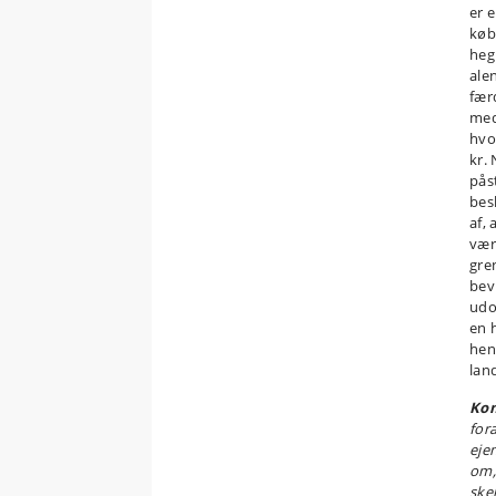
er 
køb
hegn
alen
fær
med
hvo
kr.
pås
bes
af,
vær
gre
bev
udo
en 
hen
lan
Ko
for
eje
om,
ske