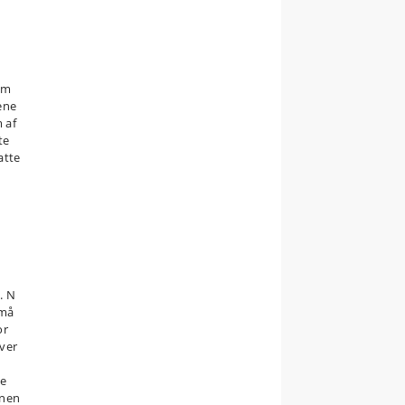
om
ene
 af
te
atte
. N
 må
or
over
de
anen