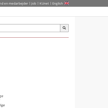
ind en medarbejder
Job
KUnet
English
ge
ige