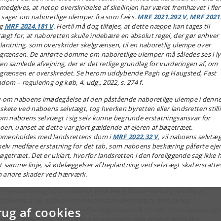
medgives, at netop overskridelse af skellinjen har været fremhævet i fler
 sager om naboretlige ulemper fra som f.eks.
MRF 2021.292 V
,
MRF 2021
g
MRF 2024.181 V
. Hertil må dog tilføjes, at dette næppe kan tages til
tægt for, at naboretten skulle indebære en absolut regel, der gør enhver
lantning, som overskrider skelgrænsen, til en naboretlig ulempe over
egrænsen. De anførte domme om naboretlige ulemper må således ses i ly
den samlede afvejning, der er det retlige grundlag for vurderingen af, om
egrænsen er overskredet. Se herom uddybende Pagh og Haugsted, Fast
dom – regulering og køb, 4. udg., 2022, s. 274 f.
v om naboens imødegåelse af den påstående naboretlige ulempe i denn
 skete ved naboens selvtægt, tog hverken byretten eller landsretten still
, om naboens selvtægt i sig selv kunne begrunde erstatningsansvar for
oen, uanset at dette var gjort gældende af ejeren af bøgetræet.
menholdes med landsrettens dom i
MRF 2022.32 V
, vil naboens selvtæg
 selv medføre erstatning for det tab, som naboens beskæring påførte eje
bøgetræet. Det er uklart, hvorfor landsretten i den foreliggende sag ikke 
gt samme linje, så ødelæggelser af beplantning ved selvtægt skal erstatte
 andre skader ved hærværk.
ettens afvisning af, at naboens beskæring kunne ske på grundlag af
nslovens § 19, er ikke kommenteret af landsretten, men synes
rug af cookies
udsætningsvis tiltrådt, hvorefter hegnslovens § 19, stk. 2, om beskæring 
ne, der ødelægger hegn, ikke kan anvendes som generel regel ved