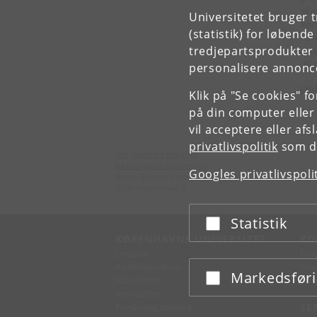
ske
Universitetet bruger 
kom
(statistik) for løbend
henv
tredjepartsprodukter t
opl
202
personalisere annonce
Lin
Klik på "Se cookies" f
på din computer eller
vil acceptere eller af
privatlivspolitik
som du
Det Juridiske Fakultet
Københavns Universitet
Googles privatlivspoli
Karen Blixens Plads 16
2300 København S
Statistik
Acceptér eller afslå
KØBENHAVNS UNIVERSITET
KO
Ledelse
Fin
Administration
Fin
Markedsfør
Acceptér eller afslå
Fakulteter
Kon
Institutter
Forskningscentre
SE