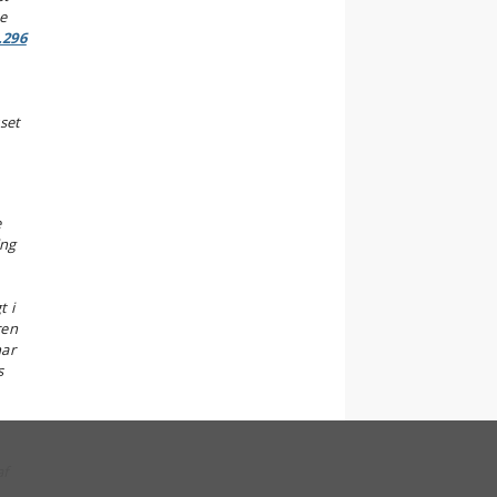
e
.296
set
e
ing
t i
ren
har
s
af