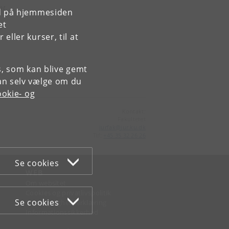
at
rd på hjemmesiden
et
s
ller kurser, til at
es, som kan blive gemt
an selv vælge om du
okie- og
Kontakt:
Fakultetet
jurfak
@
jur
.
ku
.
dk
Tlf:
+45 35 32 26 26
Se cookies
WEB
Om websitet
Cookies og privatlivspolitik
Se cookies
Tilgængelighedserklæring
Informationssikkerhed