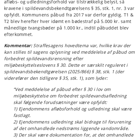
afløbs- og udledningsforhold var tilstrækkelig belyst, så
kravene i spildevandsbekendtgørelsens § 35, stk. 1, nr. 3 var
opfyldt. Kommunens påbud fra 2017 var derfor gyldig. T1 &
T2 blev herefter hver idømt en bødestraf på 5.000 kr. samt
månedlige tvangsbøder på 1.000 kr., indtil påbuddet blev
efterkommet.
Kommentar:
Straffesagens hovedtema var, hvilke krav der
kan stilles til sagens oplysning ved meddelelse af påbud om
forbedret spildevandsrensning efter
miljøbeskyttelseslovens § 30. Dette er særskilt reguleret i
spildevandsbekendtgørelsen (2025/866) § 38, stk. 1 (der
viderefører den tidligere § 35, stk. 1), som lyder:
”Ved meddelelse af påbud efter § 30 i lov om
miljøbeskyttelse om forbedret spildevandsafledning
skal følgende forudsætninger være opfyldt:
1) Ejendommens afløbsforhold og udledning skal være
fastlagt.
2) Ejendommens udledning skal bidrage til forurening
af det omhandlede nedstrøms liggende vandområde.
3) Der skal være dokumentation for, at det omhandlede