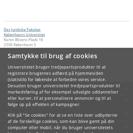
Det Juridiske Fakultet
Københavns Universitet
Karen Blixens Plads 16
2300 København S
Samtykke til brug af cookies
Kontakt:
Fakultetet
jurfak
@
jur
.
ku
.
dk
Universitetet bruger tredjepartsprodukter til at
Tlf:
+45 35 32 26 26
registrere brugernes adfærd på hjemmesiden
(statistik) for løbende at forbedre vores service.
Desuden bruger universitetet tredjepartsprodukter til
KØBENHAVNS UNIVERSITET
markedsføring af for eksempel udvalgte uddannelser
eller kurser, til at personalisere annoncer og til at
KONTAKT
følge op på effekten af kampagner.
SERVICES
Klik på "Se cookies" for at se en liste over udbyderne
af de forskellige cookies, som kan blive gemt på din
FOR STUDERENDE OG ANSATTE
computer eller mobil, når du bruger universitetets