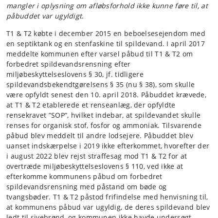
mangler i oplysning om afløbsforhold ikke kunne føre til, at
påbuddet var ugyldigt.
T1 & T2 købte i december 2015 en beboelsesejendom med
en septiktank og en stenfaskine til spildevand. I april 2017
meddelte kommunen efter varsel påbud til T1 & T2 om
forbedret spildevandsrensning efter
miljøbeskyttelseslovens § 30, jf. tidligere
spildevandsbekendtgørelsens § 35 (nu § 38), som skulle
være opfyldt senest den 10. april 2018. Påbuddet krævede,
at T1 & T2 etablerede et renseanlæg, der opfyldte
rensekravet ”SOP”, hvilket indebar, at spildevandet skulle
renses for organisk stof, fosfor og ammoniak. Tilsvarende
påbud blev meddelt til andre lodsejere. Påbuddet blev
uanset indskærpelse i 2019 ikke efterkommet, hvorefter der
i august 2022 blev rejst straffesag mod T1 & T2 for at
overtræde miljøbeskyttelseslovens § 110, ved ikke at
efterkomme kommunens påbud om forbedret
spildevandsrensning med påstand om bøde og
tvangsbøder. T1 & T2 påstod frifindelse med henvisning til,
at kommunens påbud var ugyldig, de deres spildevand blev
ledt til sivebrønd, og kommunen ikke havde undersøgt