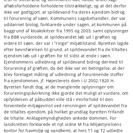
afløbsforholdene forholdene tilstrækkeligt, og at det derfor
ikke var godtgjort, at spildevand fra deres ejendom bidrog
til forurening af søen. Kommunens sagsbehandler, der var
uddannet biolog, forklarede under sagen, at kommunen på
baggrund af kloakskitser fra 1995 og 2003, samt oplysninger
fra BBR vurderede, at spildevandet løb ud i grøften og
videre til søen, der var i ”ringe” miljøtilstand. Byretten lagde
efter bevisførelsen til grund, at spildevandet fra de tiltaltes
ejendom løb ud i grøften for til sidst at ende i søen.
Ejendommens udledning af spildevand bidrog dermed til
forurening af grøften, da det ikke var en betingelse, at der
blev foretaget måling af udledning af forurenende stoffer
fra ejendommen, jf. Højesterets dom i U 2002.1820 H.
Byretten fandt dog, at de manglende oplysninger om
forureningspåvirkning ikke gjorde det muligt at vurdere, om
opfyldelsen af påbuddet ville stå i misforhold til den
forventede miljøgevinst ved rensningen af spildevandet fra
de tiltaltes ejendom, på hvilket grundlag byretten frifandt
de tiltalte. Anklagemyndigheden ankede dommen. For
landsretten forklarede et nyt vidne M fra Miljøstyrelsens
kontor for havmiljø og vandkemi, at hvis T1 og T2 udledte