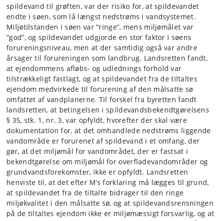
spildevand til grøften, var der risiko for, at spildevandet
endte i søen, som lå længst nedstrøms i vandsystemet.
Miljøtilstanden i søen var ”ringe”, mens miljømålet var
”god”, og spildevandet udgjorde en stor faktor i søens
forureningsniveau, men at der samtidig også var andre
årsager til forureningen som landbrug. Landsretten fandt,
at ejendommens afløbs- og udlednings forhold var
tilstrækkeligt fastlagt, og at spildevandet fra de tiltaltes
ejendom medvirkede til forurening af den målsatte sø
omfattet af vandplanerne. Til forskel fra byretten fandt
landsretten, at betingelsen i spildevandsbekendtgørelsens
§ 35, stk. 1, nr. 3, var opfyldt, hvorefter der skal være
dokumentation for, at det omhandlede nedstrøms liggende
vandområde er forurenet af spildevand i et omfang, der
gør, at det miljømål for vandområdet, der er fastsat i
bekendtgørelse om miljømål for overfladevandområder og
grundvandsforekomster, ikke er opfyldt. Landsretten
henviste til, at det efter M’s forklaring må lægges til grund,
at spildevandet fra de tiltalte bidrager til den ringe
miljøkvalitet i den målsatte sø, og at spildevandsrensningen
på de tiltaltes ejendom ikke er miljømæssigt forsvarlig, og at