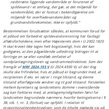
nedstrøms liggende vandområde er forurenet af
spildevand i et omfang, der gør, at det miljømål for
vandområdet, der er fastsat i bekendtgørelse om
miljømål for overfladevandområder og
grundvandsforekomster, ikke er opfyldt.”
Bestemmelsen forudsætter således, at kommunen forud for
et påbud om forbedret spildevandsrensning har fastlagt
afløbsforholdene, men efter Højesterets dom i U 2002.1820
H skal kravet ikke tages helt bogstaveligt, hvis det kan
godtgøres, at den pågældende udledning bidrager til at
forringe en sø eller vandløb omfattet af
vandplanlægningsloven og vandrammedirektivet. Som det
fremgår af
MRF 2024.193 V
(U 2024.4930 V), vil der dog
skulle ske frifindelse, hvis et påbud er begrundet med, at
recipienten (f.eks. en sø) er i ringe tilstand, og denne
tilstand efterfølgende ændrer sig til god tilstand. Forskellen
mellem byrettens og landsrettens domme i ovenstående
sag kan forklares med, at anklagemyndigheden først for
landsretten begrundede nærmere, hvorfor betingelserne i §
38, stk. 1, nr. 3, (fortsat) var opfyldt. I relation til
proportionalitetsbetingelsen, som de tiltalte støttede sig på,