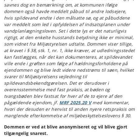
savnes dog en bemærkning om, at kommunen ifølge
dommen også havde meddelt påbud til andre lodsejere,
hvis spildevand endte i den målsatte sø, og at påbuddene
var meddelt som led i opfyldelsen af indsatsplanen under
vandplanlægningsloven. Set i dette lys er det naturligvis
rigtigt, at den enkelte husstands betydning ikke er minimal,
som vidnet fra Miljøstyrelsen udtalte. Dommen viser tillige,
at kravet i § 38, stk. 1, nr. 1, ikke kræver, at udledningsstedet
kan fastlægges, når det kan dokumenteres, at spildevandet
ville ende i grøften som følge af hældningsforholdene på
ejendommen og blive ledt videre nedstrøms til søen, hvilket
svarer til Miljøstyrelsens vejledning til
spildevandsbekendtgørelsen. Det er derudover i
overensstemmelse med fast praksis, at bøden og
tvangsbøden blev fastsat for hver af de to ejere af den
pågældende ejendom, jf.
MRF 2025.20 V
med kommentar,
hvori der desuden er henvist til anden nyere retspraksis om
manglende efterkommelse af miljøbeskyttelseslovens § 30.
Dommen er ved at blive anonymiseret og vil blive gjort
tilgængelig snarest.