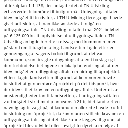
af lokalplan 1-1-138, der udlagde det af TN Udvikling
erhvervede delområde til boligformål. Udbygningsaftalen
blev indgået til trods for, at TN Udvikling flere gange havde
givet udtryk for, at man ikke ønskede at indgå en
udbygningsaftale. TN Udvikling betalte i maj 2021 beløbet
på 6.125.000 kr. til opfyldelse af udbygningsaftalen. TN
Udvikling anlagde herefter retssag mod kommunen med
påstand om tilbagebetaling. Landsretten lagde efter en
gennemgang af sagens forløb til grund, at det var
kommunen, som bragte udbygningsaftalen i forslag og i
den forbindelse betingede en lokalplanændring af, at der
blev indgået en udbygningsaftale om bidrag til åprojektet.
Videre lagde landsretten til grund, at kommunen havde
besluttet at gennemføre åprojektet på det tidspunkt, hvor
der blev stillet krav om en udbygningsaftale. Under disse
omstændigheder fandt landsretten, at udbygningsaftalen
var indgået i strid med planlovens § 21 b, idet landsretten
navnlig lagde vægt på, at kommunen allerede havde truffet
beslutning om åprojektet, da kommunen stillede krav om en
udbygningsaftale, og at det ikke kunne lægges til grund, at
åprojektet blev udvidet eller i øvrigt fordyret som følge af