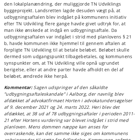
den lokalplanændring, der muliggjorde TN Udviklings
byggeprojekt. Landsretten lagde desuden vægt på, at
udbygningsaftalen blev indgået på kommunens initiativ
efter TN Udvikling flere gange havde givet udtryk for, at
man ikke ønskede at indgå en udbygningsaftale. Da
udbygningsaftalen var indgået i strid med planlovens § 21
b, havde kommunen ikke hjemmel til gennem aftalen at
forpligte TN Udvikling til at betale beløbet. Beløbet skulle
dermed som udgangspunkt tilbagebetales, og kommunens
synspunkter om, at TN Udvikling ville opnå ugrundet
berigelse, eller at andre parter havde afholdt en del af
beløbet, ændrede ikke herpå.
Kommentar:
Sagen udspringer af den såkaldte
”udbygningsaftaleskandale” i Aalborg, der navnlig blev
afdækket af advokatfirmaet Horten i advokatundersøgelser
af 9. december 2021 og 24. marts 2022. Heri blev det
afdækket, at 38 ud af 78 udbygningsaftaler i perioden 2011-
21 efter Hortens vurdering var blevet indgået i strid med
planloven. Mens dommen næppe kan anses for
overraskende, kan det samme ikke siges om kommunens
anbringender til støtte for frifindelse. Kommunen anførte