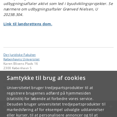
udbygningsaftaler aktivt som led i byudviklingsprojekter. Se
nærmere om udbygningsaftaler Grønved Nielsen, U
2023B.304.
Link til landsrettens dom.
Det Juridiske Fakultet
Københavns Universitet
Karen Blixens Plads 16
2300 København S
Samtykke til brug af cookies
Kontakt:
Fakultetet
jurfak
@
jur
.
ku
.
dk
Universitetet bruger tredjepartsprodukter til at
Tlf:
+45 35 32 26 26
registrere brugernes adfærd på hjemmesiden
(statistik) for løbende at forbedre vores service.
Desuden bruger universitetet tredjepartsprodukter til
KØBENHAVNS UNIVERSITET
markedsføring af for eksempel udvalgte uddannelser
eller kurser, til at personalisere annoncer og til at