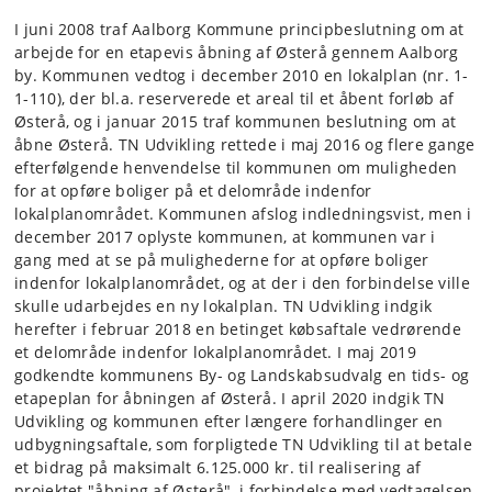
I juni 2008 traf Aalborg Kommune principbeslutning om at
arbejde for en etapevis åbning af Østerå gennem Aalborg
by. Kommunen vedtog i december 2010 en lokalplan (nr. 1-
1-110), der bl.a. reserverede et areal til et åbent forløb af
Østerå, og i januar 2015 traf kommunen beslutning om at
åbne Østerå. TN Udvikling rettede i maj 2016 og flere gange
efterfølgende henvendelse til kommunen om muligheden
for at opføre boliger på et delområde indenfor
lokalplanområdet. Kommunen afslog indledningsvist, men i
december 2017 oplyste kommunen, at kommunen var i
gang med at se på mulighederne for at opføre boliger
indenfor lokalplanområdet, og at der i den forbindelse ville
skulle udarbejdes en ny lokalplan. TN Udvikling indgik
herefter i februar 2018 en betinget købsaftale vedrørende
et delområde indenfor lokalplanområdet. I maj 2019
godkendte kommunens By- og Landskabsudvalg en tids- og
etapeplan for åbningen af Østerå. I april 2020 indgik TN
Udvikling og kommunen efter længere forhandlinger en
udbygningsaftale, som forpligtede TN Udvikling til at betale
et bidrag på maksimalt 6.125.000 kr. til realisering af
projektet "åbning af Østerå", i forbindelse med vedtagelsen