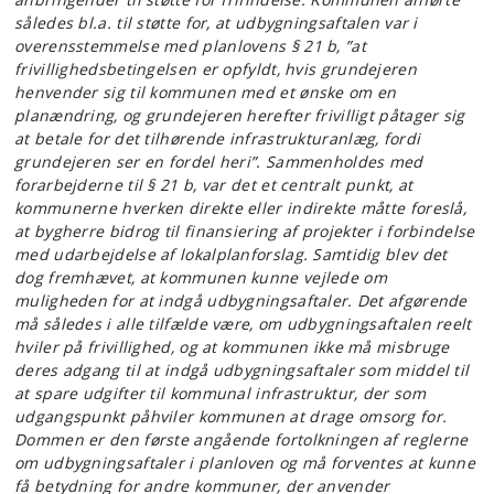
således bl.a. til støtte for, at udbygningsaftalen var i
overensstemmelse med planlovens § 21 b, ”at
frivillighedsbetingelsen er opfyldt, hvis grundejeren
henvender sig til kommunen med et ønske om en
planændring, og grundejeren herefter frivilligt påtager sig
at betale for det tilhørende infrastrukturanlæg, fordi
grundejeren ser en fordel heri”. Sammenholdes med
forarbejderne til § 21 b, var det et centralt punkt, at
kommunerne hverken direkte eller indirekte måtte foreslå,
at bygherre bidrog til finansiering af projekter i forbindelse
med udarbejdelse af lokalplanforslag. Samtidig blev det
dog fremhævet, at kommunen kunne vejlede om
muligheden for at indgå udbygningsaftaler. Det afgørende
må således i alle tilfælde være, om udbygningsaftalen reelt
hviler på frivillighed, og at kommunen ikke må misbruge
deres adgang til at indgå udbygningsaftaler som middel til
at spare udgifter til kommunal infrastruktur, der som
udgangspunkt påhviler kommunen at drage omsorg for.
Dommen er den første angående fortolkningen af reglerne
om udbygningsaftaler i planloven og må forventes at kunne
få betydning for andre kommuner, der anvender