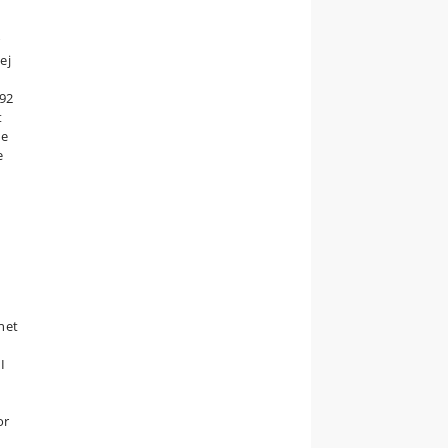
r
ej
992
t
ke
e
net
I
or