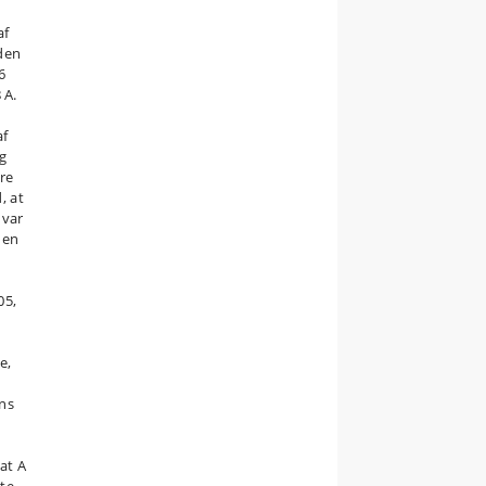
af
 den
6
 A.
af
og
ere
, at
 var
den
05,
e,
ens
 at A