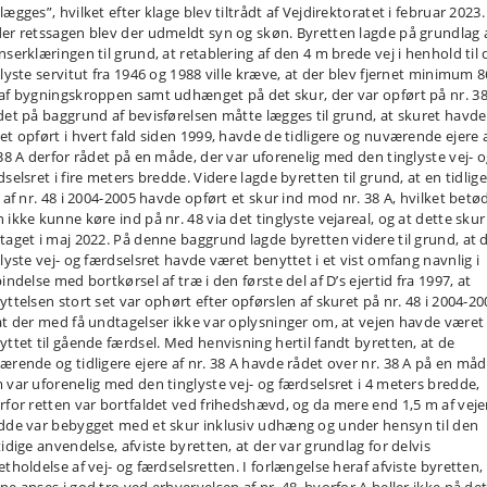
ægges”, hvilket efter klage blev tiltrådt af Vejdirektoratet i februar 2023.
er retssagen blev der udmeldt syn og skøn. Byretten lagde på grundlag 
nserklæringen til grund, at retablering af den 4 m brede vej i henhold til
glyste servitut fra 1946 og 1988 ville kræve, at der blev fjernet minimum 8
af bygningskroppen samt udhænget på det skur, der var opført på nr. 38
det på baggrund af bevisførelsen måtte lægges til grund, at skuret havde
et opført i hvert fald siden 1999, havde de tidligere og nuværende ejere 
 38 A derfor rådet på en måde, der var uforenelig med den tinglyste vej- 
selsret i fire meters bredde. Videre lagde byretten til grund, at en tidlig
 af nr. 48 i 2004-2005 havde opført et skur ind mod nr. 38 A, hvilket betød
 ikke kunne køre ind på nr. 48 via det tinglyste vejareal, og at dette skur
taget i maj 2022. På denne baggrund lagde byretten videre til grund, at 
glyste vej- og færdselsret havde været benyttet i et vist omfang navnlig i
indelse med bortkørsel af træ i den første del af D’s ejertid fra 1997, at
yttelsen stort set var ophørt efter opførslen af skuret på nr. 48 i 2004-20
at der med få undtagelser ikke var oplysninger om, at vejen havde været
yttet til gående færdsel. Med henvisning hertil fandt byretten, at de
ærende og tidligere ejere af nr. 38 A havde rådet over nr. 38 A på en måd
 var uforenelig med den tinglyste vej- og færdselsret i 4 meters bredde,
rfor retten var bortfaldet ved frihedshævd, og da mere end 1,5 m af vej
dde var bebygget med et skur inklusiv udhæng og under hensyn til den
idige anvendelse, afviste byretten, at der var grundlag for delvis
tholdelse af vej- og færdselsretten. I forlængelse heraf afviste byretten,