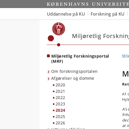
Start
Uddannelse på KU
Forskning på KU
Miljøretlig Forskni
Miljøretlig Forskningsportal
Milj
(MRF)
Om forskningsportalen
M
Afgørelser og domme
Ret
2020
2021
A1 
2022
Hyl
2023
A’s
2024
fri
2025
dec
2026
at 