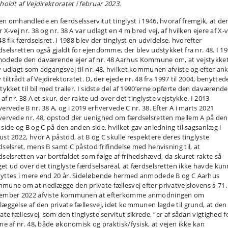
holdt af Vejdirektoratet i februar 2023.
en omhandlede en færdselsservitut tinglyst i 1946, hvoraf fremgik, at de
 X-vej nr. 38 og nr. 38 A var udlagt en 4 m bred vej, af hvilken ejere af X-v
48 fik færdselsret. I 1988 blev der tinglyst en udvidelse, hvorefter
dselsretten også gjaldt for ejendomme, der blev udstykket fra nr. 48. I 1
odede den daværende ejer af nr. 48 Aarhus Kommune om, at vejstykke
v udlagt som adgangsvej til nr. 48, hvilket kommunen afviste og efter an
 tiltrådt af Vejdirektoratet. D, der ejede nr. 48 fra 1997 til 2004, benytted
tykket til bil med trailer. I sidste del af 1990’erne opførte den daværende
 af nr. 38 A et skur, der rakte ud over det tinglyste vejstykke. I 2013
vervede B nr. 38 A, og i 2019 erhvervede C nr. 38. Efter A i marts 2021
vervede nr. 48, opstod der uenighed om færdselsretten mellem A på den
 side og B og C på den anden side, hvilket gav anledning til sagsanlæg i
ust 2022, hvor A påstod, at B og C skulle respektere deres tinglyste
dselsret, mens B samt C påstod frifindelse med henvisning til, at
dselsretten var bortfaldet som følge af frihedshævd, da skuret rakte så
et ud over det tinglyste færdselsareal, at færdselsretten ikke havde kun
yttes i mere end 20 år. Sideløbende hermed anmodede B og C Aarhus
mune om at nedlægge den private fællesvej efter privatvejslovens § 71. 
ember 2022 afviste kommunen at efterkomme anmodningen om
læggelse af den private fællesvej, idet kommunen lagde til grund, at den
ate fællesvej, som den tinglyste servitut sikrede, “er af sådan vigtighed f
rne af nr. 48, både økonomisk og praktisk/fysisk, at vejen ikke kan