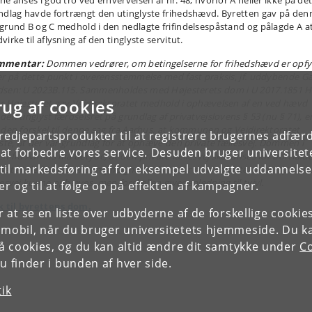
ne anses i god tro ved erhvervelsen af nr. 48, hvorfor A heller ikke på de
ndlag havde fortrængt den utinglyste frihedshævd. Byretten gav på den
grund B og C medhold i den nedlagte frifindelsespåstand og pålagde A a
irke til aflysning af den tinglyste servitut.
mmentar:
Dommen vedrører, om betingelserne for frihedshævd er opfyl
er på dette punkt i overensstemmelse med fast praksis, jf. uddybende 
sen: U 2023B.115. Sammenholdes med Højesterets dom i U 2017.1851 H
rug af cookies
r Højesteret gav Vejdirektoratet medhold i ophævelsen af en ved hævd
den tinglyst færdselsret på grundlag af privatvejslovens § 53 (nu § 71), e
 den forskel til denne sag fra Aarhus, at kommunen og Vejdirektoratet
tredjepartsprodukter til at registrere brugernes adfæ
iste, at der var grundlag for at ophæve den private fællesvej. Dommen i
e at forbedre vores service. Desuden bruger universitet
en fra Aarhus må betyde, at den private fællesvej skal anses for bortfalde
il markedsføring af for eksempel udvalgte uddannelser e
set at de kompetente myndigheder for to år siden afviste, at den privat
lesvej kunne ophæves, men forskellen giver anledning til tvivl.
r og til at følge op på effekten af kampagner.
k til byrettens dom.
or at se en liste over udbyderne af de forskellige cooki
 mobil, når du bruger universitetets hjemmeside. Du k
slå cookies, og du kan altid ændre dit samtykke under
Co
 finder i bunden af hver side.
tik