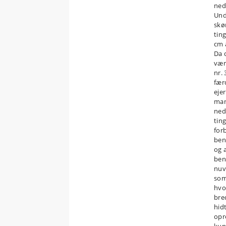
nedl
Und
skø
tin
cm 
Da 
vær
nr.
færd
ejer
man
ned
tin
forb
ben
og 
ben
nuv
som
hvo
bre
hidt
opre