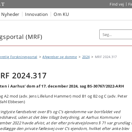
Find vej
F
Nyheder
Innovation
Om KU
ngsportal (MRF)
øretlig Forskningsportal
Afgørelser og domme
2024
MRF 2024.317
RF 2024.317
ten i Aarhus’ dom af 17. december 2024, sag BS-30767/2022-ARH
og A2 mod (adv. Jens Lillelund Hammer) mod B1 og B2 og C (adv. Peter
dahl Ebbesen)
 tinglyste færdselsret over B’s og C’s ejendomme var bortfaldet ved
hedshævd, uden at det blev tillagt betydning, at Aarhus Kommune i
ember 2022 havde afvist, at der efter privatvejslovens § 71 var grundlag 
nedlægge den private fællesvej over C’s ejendom, hvilket efter anke blev