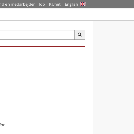
ind en medarbejder
Job
KUnet
English
for