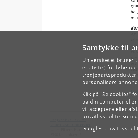
kun
gru
bag
medv
Ko
og 
Mad
Samtykke til b
hvo
vun
der
Universitetet bruger 
afv
(statistik) for løbend
sag
tredjepartsprodukter t
uan
fæl
personalisere annonce
Lin
Klik på "Se cookies" f
på din computer eller
vil acceptere eller af
privatlivspolitik
som du
Det Juridiske Fakultet
Københavns Universitet
Googles privatlivspoli
Karen Blixens Plads 16
2300 København S