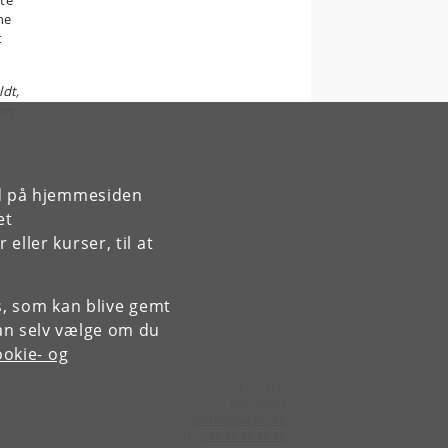
tte
ne
t
dt,
Gam
,
r
rd på hjemmesiden
et
t,
ller kurser, til at
e
es, som kan blive gemt
an selv vælge om du
okie- og
Kontakt:
Fakultetet
jurfak
@
jur
.
ku
.
dk
Tlf:
+45 35 32 26 26