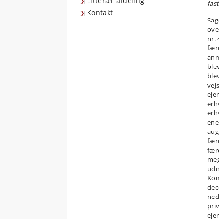
Litterær afdeling
fast
Kontakt
Sag
over
nr. 
fær
anm
ble
blev
vejs
ejer
erh
erh
ene
aug
fær
fær
meg
udn
Kom
dec
ned
priv
eje