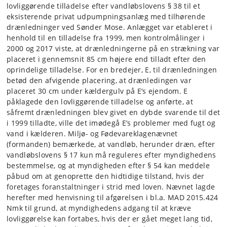
lovliggørende tilladelse efter vandløbslovens § 38 til et
eksisterende privat udpumpningsanlæg med tilhørende
drænledninger ved Sønder Mose. Anlægget var etableret i
henhold til en tilladelse fra 1999, men kontrolmålinger i
2000 og 2017 viste, at drænledningerne på en strækning var
placeret i gennemsnit 85 cm højere end tilladt efter den
oprindelige tilladelse. For en bredejer, E, til drænledningen
betød den afvigende placering, at drænledingen var
placeret 30 cm under kældergulv på E’s ejendom. E
påklagede den lovliggørende tilladelse og anførte, at
såfremt drænledningen blev givet en dybde svarende til det
i 1999 tilladte, ville det imødegå E’s problemer med fugt og
vand i kælderen. Miljø- og Fødevareklagenævnet
(formanden) bemærkede, at vandløb, herunder dræn, efter
vandløbslovens § 17 kun må reguleres efter myndighedens
bestemmelse, og at myndigheden efter § 54 kan meddele
påbud om at genoprette den hidtidige tilstand, hvis der
foretages foranstaltninger i strid med loven. Nævnet lagde
herefter med henvisning til afgørelsen i bl.a. MAD 2015.424
Nmk til grund, at myndighedens adgang til at kræve
lovliggørelse kan fortabes, hvis der er gået meget lang tid,