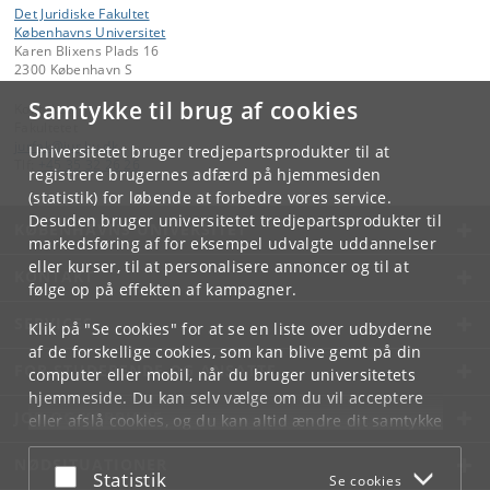
Det Juridiske Fakultet
Københavns Universitet
Karen Blixens Plads 16
2300 København S
Samtykke til brug af cookies
Kontakt:
Fakultetet
jurfak
@
jur
.
ku
.
dk
Universitetet bruger tredjepartsprodukter til at
Tlf:
+45 35 32 26 26
registrere brugernes adfærd på hjemmesiden
(statistik) for løbende at forbedre vores service.
Desuden bruger universitetet tredjepartsprodukter til
KØBENHAVNS UNIVERSITET
markedsføring af for eksempel udvalgte uddannelser
eller kurser, til at personalisere annoncer og til at
KONTAKT
følge op på effekten af kampagner.
SERVICES
Klik på "Se cookies" for at se en liste over udbyderne
af de forskellige cookies, som kan blive gemt på din
FOR STUDERENDE OG ANSATTE
computer eller mobil, når du bruger universitetets
hjemmeside. Du kan selv vælge om du vil acceptere
JOB OG KARRIERE
eller afslå cookies, og du kan altid ændre dit samtykke
under
Cookie- og privatlivspolitik
som du finder i
NØDSITUATIONER
bunden af hver side.
Acceptér eller afslå
Statistik
Se cookies