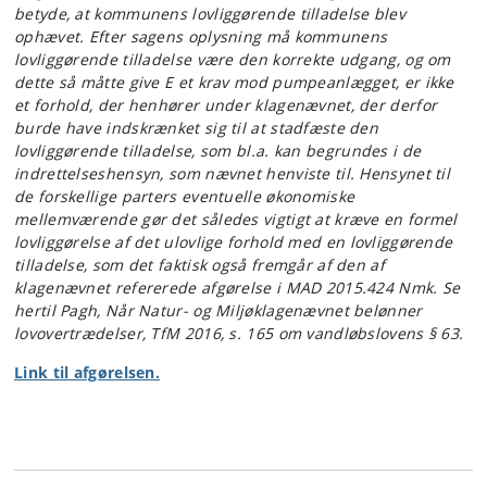
betyde, at kommunens lovliggørende tilladelse blev
ophævet. Efter sagens oplysning må kommunens
lovliggørende tilladelse være den korrekte udgang, og om
dette så måtte give E et krav mod pumpeanlægget, er ikke
et forhold, der henhører under klagenævnet, der derfor
burde have indskrænket sig til at stadfæste den
lovliggørende tilladelse, som bl.a. kan begrundes i de
indrettelseshensyn, som nævnet henviste til. Hensynet til
de forskellige parters eventuelle økonomiske
mellemværende gør det således vigtigt at kræve en formel
lovliggørelse af det ulovlige forhold med en lovliggørende
tilladelse, som det faktisk også fremgår af den af
klagenævnet refererede afgørelse i MAD 2015.424 Nmk. Se
hertil Pagh, Når Natur- og Miljøklagenævnet belønner
lovovertrædelser, TfM 2016, s. 165 om vandløbslovens § 63.
Link til afgørelsen.