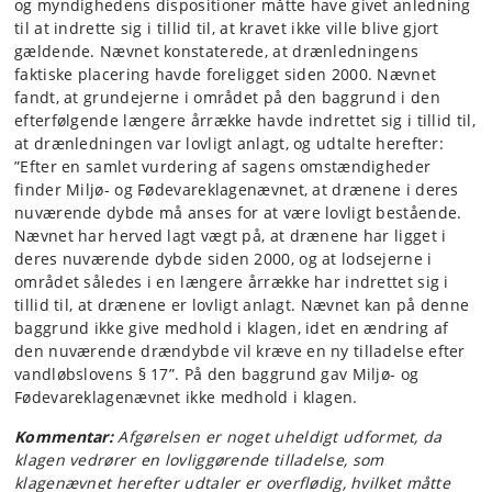
og myndighedens dispositioner måtte have givet anledning
til at indrette sig i tillid til, at kravet ikke ville blive gjort
gældende. Nævnet konstaterede, at drænledningens
faktiske placering havde foreligget siden 2000. Nævnet
fandt, at grundejerne i området på den baggrund i den
efterfølgende længere årrække havde indrettet sig i tillid til,
at drænledningen var lovligt anlagt, og udtalte herefter:
”Efter en samlet vurdering af sagens omstændigheder
finder Miljø- og Fødevareklagenævnet, at drænene i deres
nuværende dybde må anses for at være lovligt bestående.
Nævnet har herved lagt vægt på, at drænene har ligget i
deres nuværende dybde siden 2000, og at lodsejerne i
området således i en længere årrække har indrettet sig i
tillid til, at drænene er lovligt anlagt. Nævnet kan på denne
baggrund ikke give medhold i klagen, idet en ændring af
den nuværende drændybde vil kræve en ny tilladelse efter
vandløbslovens § 17”. På den baggrund gav Miljø- og
Fødevareklagenævnet ikke medhold i klagen.
Kommentar:
Afgørelsen er noget uheldigt udformet, da
klagen vedrører en lovliggørende tilladelse, som
klagenævnet herefter udtaler er overflødig, hvilket måtte