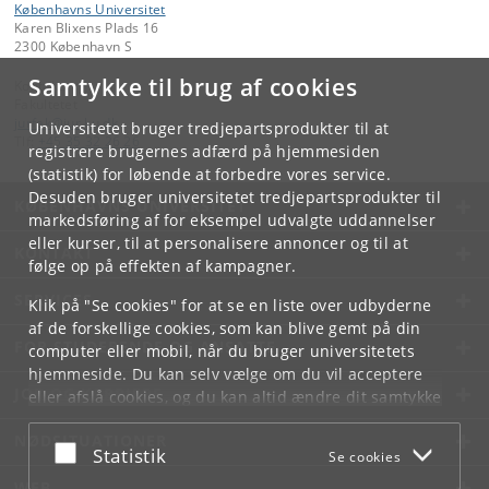
Københavns Universitet
Karen Blixens Plads 16
2300 København S
Samtykke til brug af cookies
Kontakt:
Fakultetet
jurfak
@
jur
.
ku
.
dk
Universitetet bruger tredjepartsprodukter til at
Tlf:
+45 35 32 26 26
registrere brugernes adfærd på hjemmesiden
(statistik) for løbende at forbedre vores service.
Desuden bruger universitetet tredjepartsprodukter til
KØBENHAVNS UNIVERSITET
markedsføring af for eksempel udvalgte uddannelser
eller kurser, til at personalisere annoncer og til at
KONTAKT
følge op på effekten af kampagner.
SERVICES
Klik på "Se cookies" for at se en liste over udbyderne
af de forskellige cookies, som kan blive gemt på din
FOR STUDERENDE OG ANSATTE
computer eller mobil, når du bruger universitetets
hjemmeside. Du kan selv vælge om du vil acceptere
JOB OG KARRIERE
eller afslå cookies, og du kan altid ændre dit samtykke
under
Cookie- og privatlivspolitik
som du finder i
NØDSITUATIONER
bunden af hver side.
Acceptér eller afslå
Statistik
Se cookies
Googles privatlivspolitik
WEB