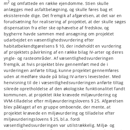
2
m
og omfattede en række ejendomme. Stien skulle
anlægges med asfaltbelægning, og skulle føres bag et
eksisterende dige. Det fremgik af afgørelsen, at det var en
forudsætning for realisering af projektet, at der skulle søges
dispensation fra eller ske ophævelse af fredskov, og
bygherre havde sammen med ansøgning om projektet
udarbejdet en væsentlighedsvurdering efter
habitatbekendtgørelsens § 10, der indeholdt en vurdering
af projektets påvirkning af en række bilag IV-arter og deres
yngle- og rasteområder. Af væsentlighedsvurderingen
fremgik, at hvis projektet blev gennemført med de i
vurderingen anførte tiltag, kunne projektet gennemføres
uden at medføre skade på bilag IV-arters levesteder. Med
henvisning til de i væsentlighedsvurderingen anførte tiltag
sikrede opretholdelse af den økologiske funktionalitet fandt
kommunen, at projektet ikke krævede miljøvurdering og
VVM-tilladelse efter miljøvurderingslovens § 25. Afgørelsen
blev påklaget af en gruppe omboende, der mente, at
projektet krævede en miljøvurdering og tilladelse efter
miljøvurderingslovens § 25, bl.a. fordi
væsentlighedsvurderingen var utilstrækkelig. Miljø- og