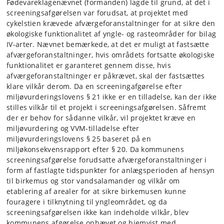
Fødevareklagenævnet (formanden) lagde til grund, at det i
screeningsafgørelsen var forudsat, at projektet med
cykelstien krævede afværgeforanstaltninger for at sikre den
økologiske funktionalitet af yngle- og rasteområder for bilag
IV-arter. Nævnet bemærkede, at det er muligt at fastsætte
afværgeforanstaltninger, hvis områdets fortsatte økologiske
funktionalitet er garanteret gennem disse, hvis
afværgeforanstaltninger er påkrævet, skal der fastsættes
klare vilkår derom. Da en screeningafgørelse efter
miljøvurderingslovens § 21 ikke er en tilladelse, kan der ikke
stilles vilkår til et projekt i screeningsafgørelsen. Såfremt
der er behov for sådanne vilkår, vil projektet kræve en
miljøvurdering og VVM-tilladelse efter
miljøvurderingslovens § 25 baseret på en
miljøkonsekvensrapport efter § 20. Da kommunens
screeningsafgørelse forudsatte afværgeforanstaltninger i
form af fastlagte tidspunkter for anlægsperioden af hensyn
til birkemus og stor vandsalamander og vilkår om
etablering af arealer for at sikre birkemusen kunne
fouragere i tilknytning til yngleområdet, og da
screeningsafgørelsen ikke kan indeholde vilkår, blev
kommunens afgørelse ophævet og hjemvist med