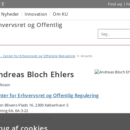
Find vej
F
Nyheder
Innovation
Om KU
hvervsret og Offentlig
- Center for Erhvervsret og Offentlig Regulering
Ansatte
ndreas Bloch Ehlers
fessor
ter for Erhvervsret og Offentlig Regulering
en Blixens Plads 16, 2300 København S
ning 6A, 6A-3-22
ail:
andreas.ehlers@jur.ku.dk
efon: +4535323103
rug af cookies