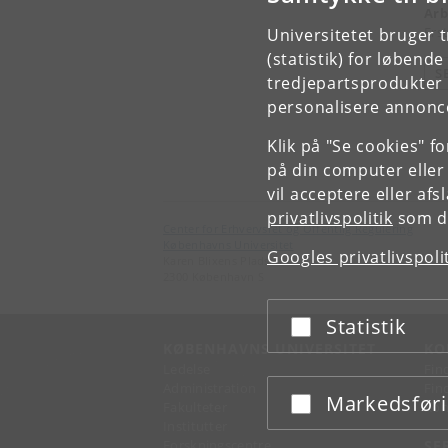
Arb
Ers
Universitetet bruger 
(statistik) for løbend
S
tredjepartsprodukter t
personalisere annonce
Klik på "Se cookies" f
på din computer eller
vil acceptere eller af
privatlivspolitik
som du
Center for Erhvervsret og Offentlig Regulering
Københavns Universitet
Googles privatlivspoli
Karen Blixens Plads 16
2300 København S
Statistik
Acceptér eller afslå
KØBENHAVNS UNIVERSITET
KO
Ledelse
Fin
Administration
Fin
Markedsfør
Acceptér eller afslå
Fakulteter
Kon
Institutter
Forskningscentre
SE