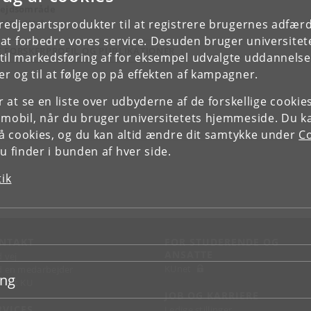
ejdsområde
tatningsret
tredjepartsprodukter til at registrere brugernes adfæ
e at forbedre vores service. Desuden bruger universitet
E FORSKERPROFIL OG PUBLIKATIONER
il markedsføring af for eksempel udvalgte uddannelser e
r og til at følge op på effekten af kampagner.
or at se en liste over udbyderne af de forskellige cooki
 mobil, når du bruger universitetets hjemmeside. Du k
slå cookies, og du kan altid ændre dit samtykke under
Co
 finder i bunden af hver side.
tik
NTAKT
FOR STUDERENDE OG
ANSATTE
d vej
KUnet
d en medarbejder
ing
takt KU
JOB OG KARRIERE
RVICES
Ledige stillinger