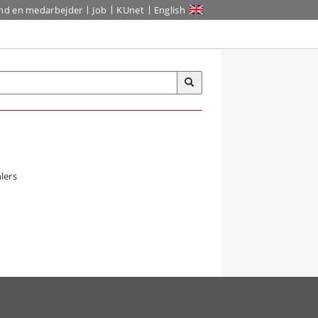
ind en medarbejder
Job
KUnet
English