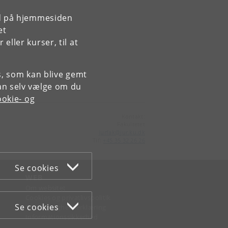
rd på hjemmesiden
et
ller kurser, til at
es, som kan blive gemt
an selv vælge om du
okie- og
Kontakt:
Fakultetet
jurfak
@
jur
.
ku
.
dk
Tlf:
+45 35 32 26 26
Se cookies
WEB
Om websitet
Cookies og privatlivspolitik
Se cookies
Tilgængelighedserklæring
Informationssikkerhed