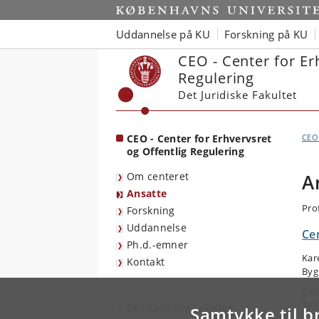
Start
Uddannelse på KU
Forskning på KU
CEO - Center for Er
Regulering
Det Juridiske Fakultet
CEO - Center for Erhvervsret
CEO 
og Offentlig Regulering
Om centeret
A
Ansatte
Pro
Forskning
Uddannelse
Cen
Ph.d.-emner
Kar
Kontakt
Byg
E-m
Tel
Det Juridiske Fakultet
Samtykke til b